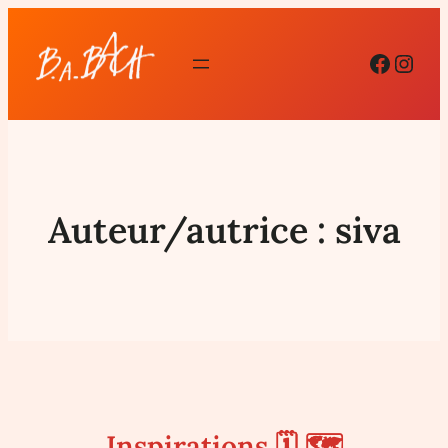
Facebo
Inst
Auteur/autrice :
siva
Inspirations 🗓 🗺