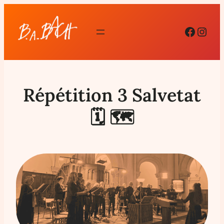
Facebo
Inst
Répétition 3 Salvetat
🗓 🗺