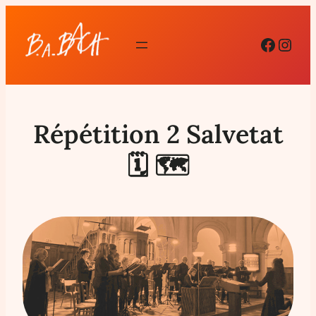
Facebo
Inst
Répétition 2 Salvetat
🗓 🗺