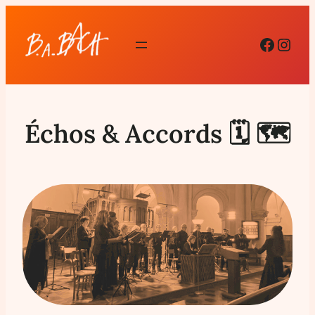
Facebo
Inst
Échos & Accords 🗓 🗺