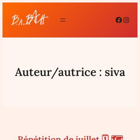
Facebo
Inst
Auteur/autrice :
siva
Répétition de juillet 🗓 🗺