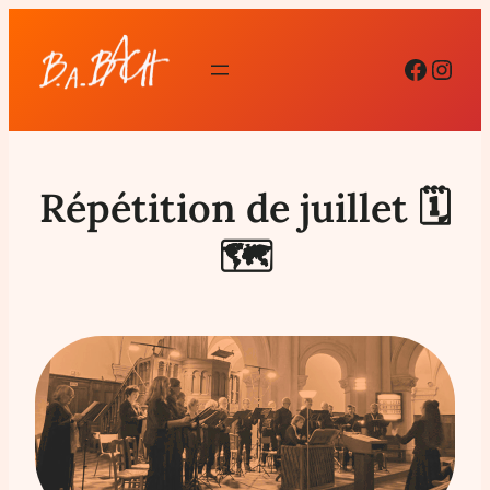
Facebo
Inst
Répétition de juillet 🗓
🗺