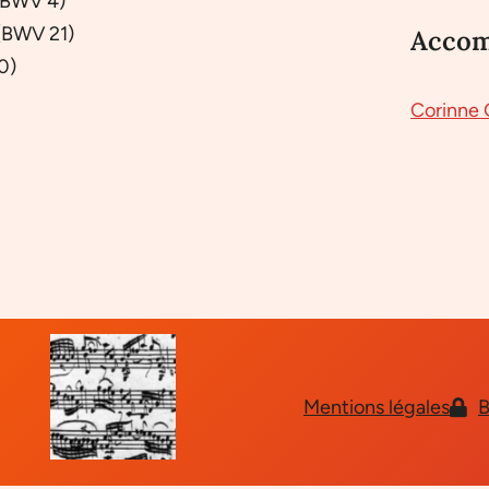
BWV 4)
 (BWV 21)
Acco
0)
Corinne
Mentions légales
B