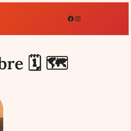
Facebook
Instagram
re 🗓 🗺