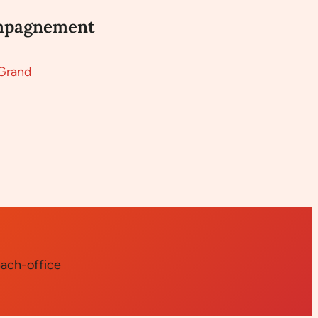
mpagnement
 Grand
ach-office