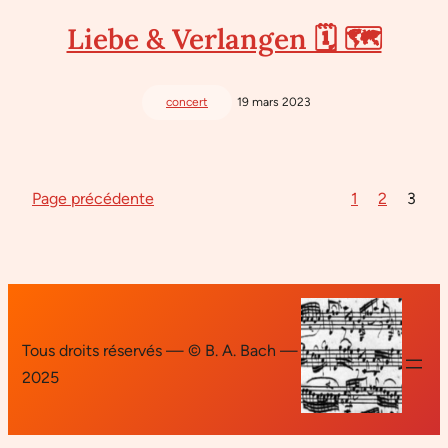
Liebe & Verlangen 🗓 🗺
concert
19 mars 2023
Page précédente
1
2
3
Tous droits réservés — © B. A. Bach —
2025