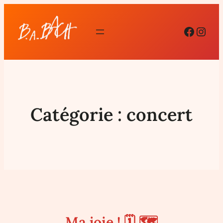
Facebo
Inst
Catégorie :
concert
Ma joie ! 🗓 🗺