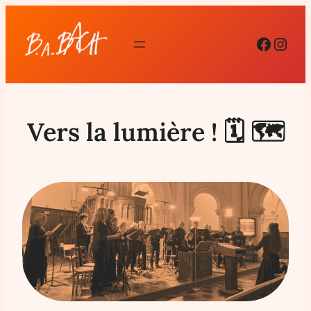
Facebo
Inst
Vers la lumière ! 🗓 🗺