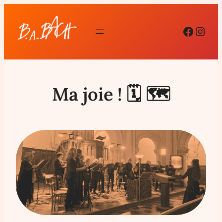
Facebo
Inst
Ma joie ! 🗓 🗺