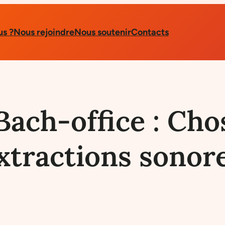
s ?
Nous rejoindre
Nous soutenir
Contacts
Bach-office : Ch
xtractions sonor