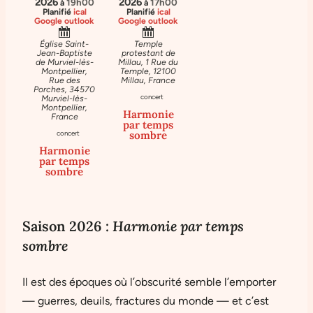
2026
2026
19h00
17h00
à
à
Planifié
ical
Planifié
ical
Google
outlook
Google
outlook
Église Saint-
Temple
Jean-Baptiste
protestant de
de Murviel-lès-
Millau, 1 Rue du
Montpellier,
Temple, 12100
Rue des
Millau, France
Porches, 34570
concert
Murviel-lès-
Montpellier,
Harmonie
France
par temps
sombre
concert
Harmonie
par temps
sombre
Saison 2026 :
Harmonie par temps
sombre
Il est des époques où l’obscurité semble l’emporter
— guerres, deuils, fractures du monde — et c’est