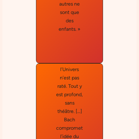
Schuma
autres ne
nn
sont que
« Bach est
des
la seule
enfants. »
chose qui
vous donne
l’impression
que
l’Univers
n’est pas
raté. Tout y
est profond,
sans
théâtre. […]
Emil
Bach
compromet
Cioran
l’idée du