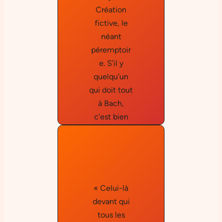
Création
Emil
fictive, le
Cioran
néant
péremptoir
e. S’il y
quelqu’un
qui doit tout
à Bach,
c’est bien
Dieu. »
« Celui-là
devant qui
Robert
tous les