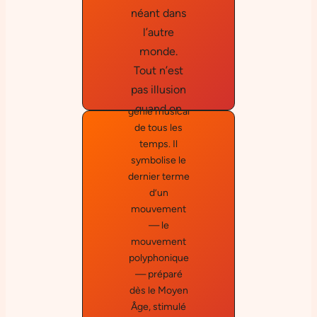
néant dans
Bach est au
l’autre
centre de la
monde.
musique.
Tout n’est
Sans doute le
pas illusion
plus grand
quand on
génie musical
écoute cet
de tous les
temps. Il
appel. […]
symbolise le
Sans Bach,
Je débute
dernier terme
chaque
je serais un
d’un
journée de la
nihiliste
mouvement
même
absolu. »
Norbert
— le
manière. Cela
mouvement
Dufourc
ne
polyphonique
correspond
q
— préparé
pas à une
dès le Moyen
routine bien
Âge, stimulé
rôdée mais à