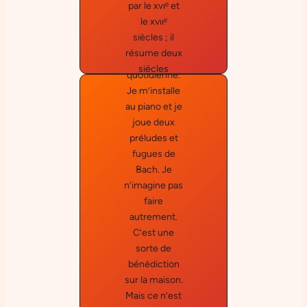
par le xvıᵉ et
quelque
le xvııᵉ
chose
siècles ; il
d’essentiel
résume deux
dans ma vie
siècles
quotidienne.
d’efforts, et
Je m’installe
synthétise
au piano et je
deux siècles
joue deux
de
préludes et
découvertes.
fugues de
»
Bach. Je
n’imagine pas
Pau
faire
autrement.
Casals
C’est une
sorte de
bénédiction
sur la maison.
Mais ce n’est