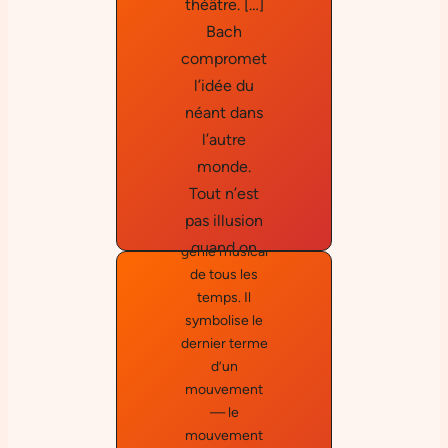
théâtre. […]
Emil
Bach
compromet
Cioran
l’idée du
néant dans
Bach est au
l’autre
centre de la
monde.
musique.
Tout n’est
Sans doute le
pas illusion
plus grand
quand on
génie musical
écoute cet
de tous les
temps. Il
appel. […]
symbolise le
Sans Bach,
Je débute
dernier terme
chaque
je serais un
d’un
journée de la
nihiliste
mouvement
même
absolu. »
Norbert
— le
manière. Cela
mouvement
ne