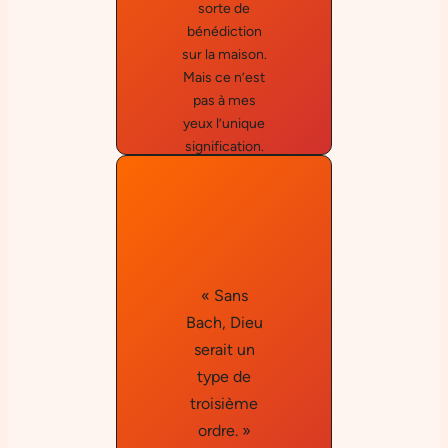
sorte de
bénédiction
sur la maison.
Mais ce n’est
pas à mes
yeux l’unique
signification.
Il s’agit de
redécouvrir le
monde dont
je me réjouis
de faire
partie. Cela
« Sans
me fait
Bach, Dieu
prendre
Emil
serait un
conscience
Cioran
type de
du prodige de
la vie et du
troisième
sentiment
ordre. »
merveilleux