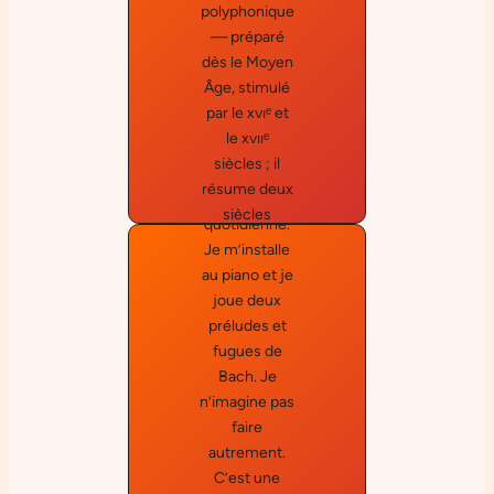
Dufourc
polyphonique
correspond
q
— préparé
pas à une
dès le Moyen
routine bien
Âge, stimulé
rôdée mais à
par le xvıᵉ et
quelque
le xvııᵉ
chose
siècles ; il
d’essentiel
résume deux
dans ma vie
siècles
quotidienne.
d’efforts, et
Je m’installe
synthétise
au piano et je
deux siècles
joue deux
de
préludes et
découvertes.
fugues de
»
Bach. Je
n’imagine pas
Pau
faire
autrement.
Casals
C’est une