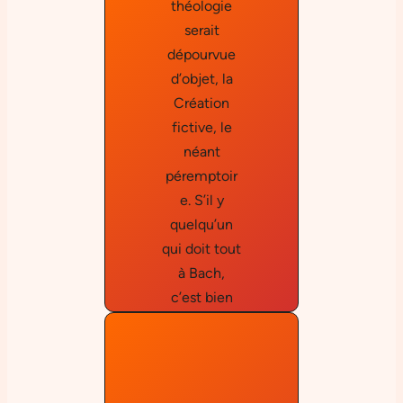
théologie
serait
dépourvue
d’objet, la
Création
Emil
fictive, le
Cioran
néant
péremptoir
e. S’il y
quelqu’un
qui doit tout
à Bach,
c’est bien
Dieu. »