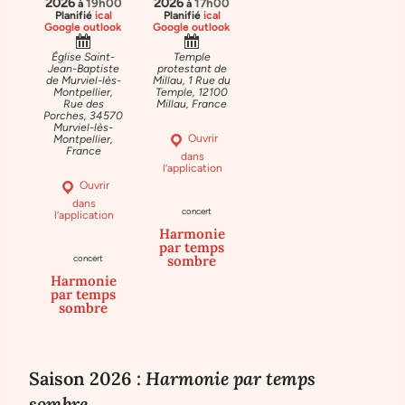
2026
2026
19h00
17h00
à
à
Planifié
ical
Planifié
ical
Google
outlook
Google
outlook
Église Saint-
Temple
Jean-Baptiste
protestant de
de Murviel-lès-
Millau, 1 Rue du
Montpellier,
Temple, 12100
Rue des
Millau, France
Porches, 34570
Murviel-lès-
Ouvrir
Montpellier,
France
dans
l’application
Ouvrir
dans
concert
l’application
Harmonie
par temps
sombre
concert
Harmonie
par temps
sombre
Saison 2026 :
Harmonie par temps
sombre