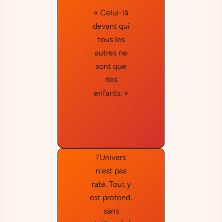
« Celui-là
devant qui
Robert
tous les
Schuma
autres ne
nn
sont que
« Bach est
des
la seule
enfants. »
chose qui
vous donne
l’impression
que
l’Univers
n’est pas
raté. Tout y
est profond,
sans